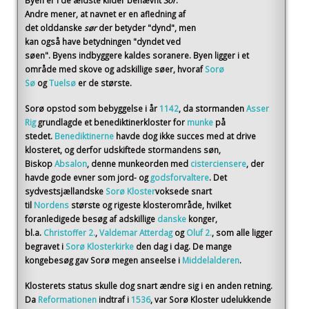
Byen er i de ældste kilder benævnt
Sor
.
Andre mener, at navnet er en afledning af
det olddanske
sør
der betyder "dynd", men
kan også have betydningen "dyndet ved
søen". Byens indbyggere kaldes soranere. Byen ligger i et
område med skove og adskillige søer, hvoraf
Sorø
Sø
og
Tuelsø
er de største.
Sorø opstod som bebyggelse i år
1142
, da stormanden
Asser
Rig
grundlagde et benediktinerkloster for
munke
på
stedet.
Benediktinerne
havde dog ikke succes med at drive
klosteret, og derfor udskiftede stormandens søn,
Biskop
Absalon
, denne munkeorden med
cisterciensere
, der
havde gode evner som jord- og
godsforvaltere
. Det
sydvestsjællandske
Sorø Kloster
voksede snart
til
Nordens
største og rigeste klosterområde, hvilket
foranledigede besøg af adskillige
danske
konger,
bl.a.
Christoffer 2.
,
Valdemar Atterdag
og
Oluf 2.
, som alle ligger
begravet i
Sorø Klosterkirke
den dag i dag. De mange
kongebesøg gav Sorø megen anseelse i
Middelalderen
.
Klosterets status skulle dog snart ændre sig i en anden retning.
Da
Reformationen
indtraf i
1536
, var Sorø Kloster udelukkende