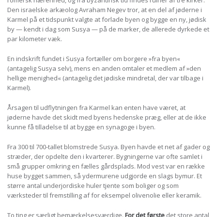
romersk hærenhed, og fra byzantinsk tid findes ruiner af tre kirker.
Den israelske arkæolog Avraham Negev tror, at en del af jøderne i
Karmel på et tidspunkt valgte at forlade byen og bygge en ny, jødisk
by — kendt i dag som Susya — på de marker, de allerede dyrkede et
par kilometer væk.
En indskrift fundet i Susya fortæller om borgere »fra byen«
(antagelig Susya selv), mens en anden omtaler et medlem af »den
hellige menighed« (antagelig det jødiske mindretal, der var tilbage i
Karmel).
Årsagen til udflytningen fra Karmel kan enten have været, at
jøderne havde det skidt med byens hedenske præg, eller at de ikke
kunne få tilladelse til at bygge en synagoge i byen.
Fra 300 til 700-tallet blomstrede Susya. Byen havde et net af gader og
stræder, der opdelte den i kvarterer. Bygningerne var ofte samlet i
små grupper omkring en fælles gårdsplads. Mod vest var en række
huse bygget sammen, så ydermurene udgjorde en slags bymur. Et
større antal underjordiske huler tjente som boliger og som
værksteder til fremstilling af for eksempel olivenolie eller keramik.
To ting er særligt bemærkelsesværdige.
For det første
det store antal