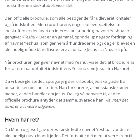
indskrifterne indiskutabelt viser det.
Den officielle brochure, som alle besøgende får udleveret, omtaler
også indskriften. Men i brochurens engelske oversættelse af
indskriften er der lavet en interessant ændring: navnet Yeshua er
gengivet
»Yeshu’«
. Det er en gammel, oprindeligt negativ fordrejning
af navnet Yeshua, som gennem århundrederne og i dag er blevet en
almindelig måde blandt israelere at omtale Jesus fra Nazaret på.
Når brochuren gengiver navnet med Yeshu’, viser det, at brochurens
forfattere har opfattet indskriftens Yeshua som Jesus fra Nazaret.
Da vi besøgte stedet, spurgte jeg den ortodoksjødiske guide fra
bosættelsen om indskriften. Han forklarede, at messianske jøder
mener, at den handler om Jesus. Da jeg så henviste til, at den
officielle brochure antyder det samme, svarede han:
»Ja, men det
ændrer vi i næste udgave!«.
Hvem har ret?
Da Maria og Josef gav deres førstefødte navnet Yeshua, var det et
almindeligt navn blandt jøder. Det fortsatte det med at være frem til