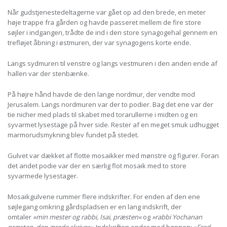
Når gudstjenestedeltagerne var gået op ad den brede, en meter
høje trappe fra gården og havde passeret mellem de fire store
søjler i indgangen, trådte de ind i den store synagogehal gennem en
trefløjet åbning i østmuren, der var synagogens korte ende.
Langs sydmuren til venstre og langs vestmuren i den anden ende af
hallen var der stenbænke.
På højre hånd havde de den lange nordmur, der vendte mod
Jerusalem. Langs nordmuren var der to podier. Bag det ene var der
tie nicher med plads til skabet med torarullerne i midten og en
syvarmet lysestage på hver side. Rester af en meget smuk udhugget
marmorudsmykning blev fundet på stedet.
Gulvet var dækket af flotte mosaikker med mønstre og figurer. Foran
det andet podie var der en særlig flot mosaik med to store
syvarmede lysestager.
Mosaikgulvene rummer flere indskrifter. For enden af den ene
søjlegang omkring gårdspladsen er en lang indskrift, der
omtaler
»min mester og rabbi, Isai, præsten«
og
»rabbi Yochanan