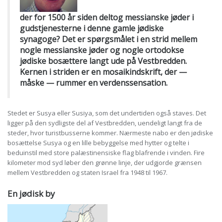
der for 1500 år siden deltog messianske jøder i
gudstjenesterne i denne gamle jødiske
synagoge? Det er spørgsmålet i en strid mellem
nogle messianske jøder og nogle ortodokse
jødiske bosættere langt ude på Vestbredden.
Kernen i striden er en mosaikindskrift, der —
måske — rummer en verdenssensation.
Stedet er Susya eller Susiya, som det undertiden også staves. Det
ligger på den sydligste del af Vestbredden, uendeligt langt fra de
steder, hvor turistbusserne kommer. Nærmeste nabo er den jødiske
bosættelse Susya og en lille bebyggelse med hytter og telte i
beduinstil med store palæstinensiske flag blafrende i vinden. Fire
kilometer mod syd løber den grønne linje, der udgjorde grænsen
mellem Vestbredden og staten Israel fra 1948 til 1967.
En jødisk by