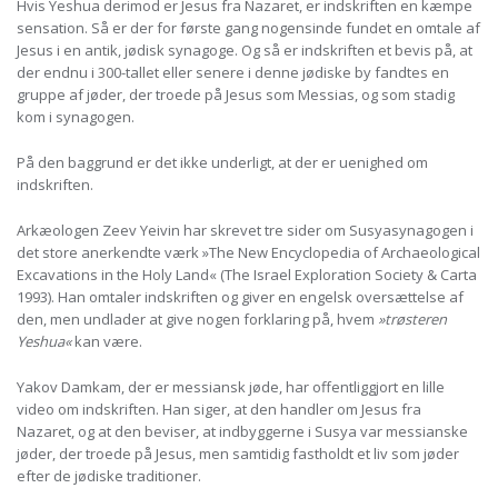
Hvis Yeshua derimod er Jesus fra Nazaret, er indskriften en kæmpe
sensation. Så er der for første gang nogensinde fundet en omtale af
Jesus i en antik, jødisk synagoge. Og så er indskriften et bevis på, at
der endnu i 300-tallet eller senere i denne jødiske by fandtes en
gruppe af jøder, der troede på Jesus som Messias, og som stadig
kom i synagogen.
På den baggrund er det ikke underligt, at der er uenighed om
indskriften.
Arkæologen Zeev Yeivin har skrevet tre sider om Susyasynagogen i
det store anerkendte værk »The New Encyclopedia of Archaeological
Excavations in the Holy Land« (The Israel Exploration Society & Carta
1993). Han omtaler indskriften og giver en engelsk oversættelse af
den, men undlader at give nogen forklaring på, hvem
»trøsteren
Yeshua«
kan være.
Yakov Damkam, der er messiansk jøde, har offentliggjort en lille
video om indskriften. Han siger, at den handler om Jesus fra
Nazaret, og at den beviser, at indbyggerne i Susya var messianske
jøder, der troede på Jesus, men samtidig fastholdt et liv som jøder
efter de jødiske traditioner.