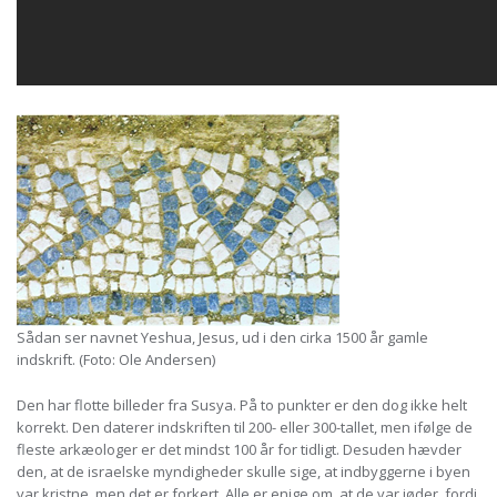
Sådan ser navnet Yeshua, Jesus, ud i den cirka 1500 år gamle
indskrift. (Foto: Ole Andersen)
Den har flotte billeder fra Susya. På to punkter er den dog ikke helt
korrekt. Den daterer indskriften til 200- eller 300-tallet, men ifølge de
fleste arkæologer er det mindst 100 år for tidligt. Desuden hævder
den, at de israelske myndigheder skulle sige, at indbyggerne i byen
var kristne, men det er forkert. Alle er enige om, at de var jøder, fordi