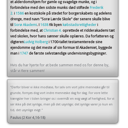
et alderdomshjem for gamle og svagelige munke, og i
forbindelse med den sidste munks død stiftede
Frederik
2.
i
1586
en kostskole på stedet for borgerskabets og adelens
drenge, med navn "Sorø Lærde Skole" der senere skulle blive
til
Sorø Akademi
. I
1638
fik byen
købstadsrettigheder
i
forbindelse med, at
Christian 4.
oprettede et ridderakademi tæt
ved skolen, hvor hans sønner skulle oplæres. Da forfatteren og
digteren
Ludvig Holberg
i 1700-tallet testamenterede sine
ejendomme og det meste af sin formue til Akademiet, byggede
man i
1747
de første selvstændige undervisningsbygninger.
Hvis du har hjerte for at bede sammen med os for denne by,
står vi flere sammen!
“Derfor bliver vi ikke modløse, for selv om vort ydre menneske går til
grunde, fornyes dog vort indre menneske dag for dag. For vore lette
trængsler her i tiden bringer os i overmål en evig vægt af herlighed, for vi
ser ikke på det synlige, men på det usynlige; det synlige varer jo kun en
tid, det usynlige evigt."
Paulus (2 Kor 4,16-18)