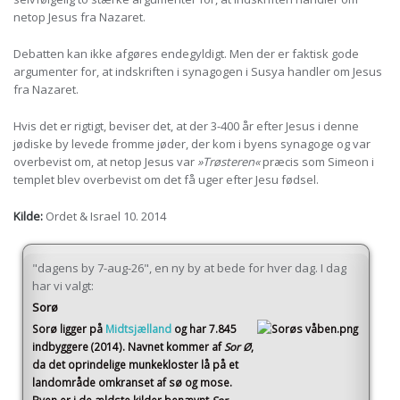
netop Jesus fra Nazaret.
Debatten kan ikke afgøres endegyldigt. Men der er faktisk gode
argumenter for, at indskriften i synagogen i Susya handler om Jesus
fra Nazaret.
Hvis det er rigtigt, beviser det, at der 3-400 år efter Jesus i denne
jødiske by levede fromme jøder, der kom i byens synagoge og var
overbevist om, at netop Jesus var
»Trøsteren«
præcis som Simeon i
templet blev overbevist om det få uger efter Jesu fødsel.
Kilde:
Ordet & Israel 10. 2014
"dagens by 7-aug-26", en ny by at bede for hver dag. I dag
har vi valgt:
Sorø
Sorø
ligger på
Midtsjælland
og har 7.845
indbyggere (2014)
. Navnet kommer af
Sor Ø
,
da det oprindelige munkekloster lå på et
landområde omkranset af sø og mose.