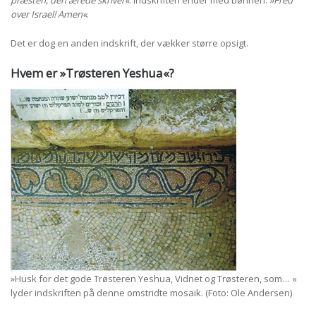
præsten, den ærede skriver«
. Indskriften ender med bønnen:
»Fred
over Israel! Amen«
.
Det er dog en anden indskrift, der vækker større opsigt.
Hvem er »Trøsteren Yeshua«?
»Husk for det gode Trøsteren Yeshua, Vidnet og Trøsteren, som… «
lyder indskriften på denne omstridte mosaik. (Foto: Ole Andersen)