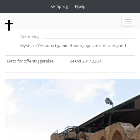
Sprog
Hjælp
Toggl
Arkæologi
naviga
Mystisk »Yeshua« i gammel synagoge vækker uenighed
Dato for offentliggørelse
24 Oct 2017 22:34