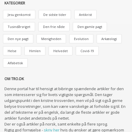
KATEGORIER
Jesu genkomst
De sidste tider
Antikrist
Tusindårsriget
Den frie nåde
Den gamle pagt
Den nye pagt
Menigheden
Evolution
Arkæologi
Helse
Himlen
Helvedet
Covid-19
Alfabetisk
OM TRO.DK
Denne portal har til hensigt at bibringe spændende artikler for den
som interesserer sig for livets vigtigste spørgsmål. Den tager
udgangspunkt i den kristne trosverden, men vil på sigt også gerne
belyse trosretninger, som kan være vanskelige at forholde sig til. En
del af teksterne er på engelsk, da langt de fleste artikler er gode
artikler fundet andetsteds på nettet.
Der er også artikler på norsk, samt enkelte på flere sprog.
Rigtig god fornøjelse -
skriv her
hvis du ønsker at gøre opmærksom