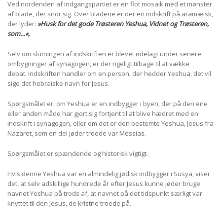
Ved nordenden af indgangspartiet er en flot mosaik med et mønster
af blade, der snor sig. Over bladene er der en indskrift på aramæisk,
der lyder:
»Husk for det gode Trøsteren Yeshua, Vidnet og Trøsteren,
som…«,
Selv om slutningen af indskriften er blevet ødelagt under senere
ombygninger af synagogen, er der rigeligt tilbage til at vække
debat. Indskriften handler om en person, der hedder Yeshua, det vil
sige det hebraiske navn for Jesus.
Spørgsmålet er, om Yeshua er en indbygger i byen, der på den ene
eller anden måde har gjort sig fortjent til at blive hædret med en
indskrift i synagogen, eller om det er den bestemte Yeshua, Jesus fra
Nazaret, som en del jøder troede var Messias.
Spørgsmålet er spændende og historisk vigtigt.
Hvis denne Yeshua var en almindelig jødisk indbygger i Susya, viser
det, at selv adskillige hundrede år efter Jesus kunne jøder bruge
navnet Yeshua på trods af, at navnet på det tidspunkt særligt var
knyttet til den Jesus, de kristne troede på.