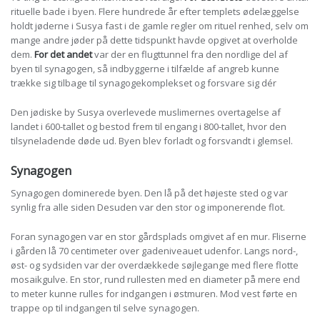
rituelle bade i byen. Flere hundrede år efter templets ødelæggelse
holdt jøderne i Susya fast i de gamle regler om rituel renhed, selv om
mange andre jøder på dette tidspunkt havde opgivet at overholde
dem.
For det andet
var der en flugttunnel fra den nordlige del af
byen til synagogen, så indbyggerne i tilfælde af angreb kunne
trække sig tilbage til synagogekomplekset og forsvare sig dér
Den jødiske by Susya overlevede muslimernes overtagelse af
landet i 600-tallet og bestod frem til engang i 800-tallet, hvor den
tilsyneladende døde ud. Byen blev forladt og forsvandt i glemsel.
Synagogen
Synagogen dominerede byen. Den lå på det højeste sted og var
synlig fra alle siden Desuden var den stor og imponerende flot.
Foran synagogen var en stor gårdsplads omgivet af en mur. Fliserne
i gården lå 70 centimeter over gadeniveauet udenfor. Langs nord-,
øst- og sydsiden var der overdækkede søjlegange med flere flotte
mosaikgulve. En stor, rund rullesten med en diameter på mere end
to meter kunne rulles for indgangen i østmuren. Mod vest førte en
trappe op til indgangen til selve synagogen.