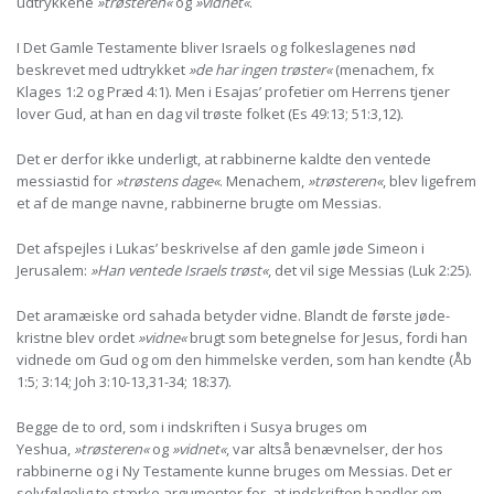
udtrykkene
»trøsteren«
og
»vidnet«
.
I Det Gamle Testamente bliver Israels og folkeslagenes nød
beskrevet med udtrykket
»de har ingen trøster«
(menachem, fx
Klages 1:2 og Præd 4:1). Men i Esajas’ profetier om Herrens tjener
lover Gud, at han en dag vil trøste folket (Es 49:13; 51:3,12).
Det er derfor ikke underligt, at rabbinerne kaldte den ventede
messiastid for
»trøstens dage«
. Menachem,
»trøsteren«
, blev ligefrem
et af de mange navne, rabbinerne brugte om Messias.
Det afspejles i Lukas’ beskrivelse af den gamle jøde Simeon i
Jerusalem:
»Han ventede Israels trøst«
, det vil sige Messias (Luk 2:25).
Det aramæiske ord sahada betyder vidne. Blandt de første jøde-
kristne blev ordet
»vidne«
brugt som betegnelse for Jesus, fordi han
vidnede om Gud og om den himmelske verden, som han kendte (Åb
1:5; 3:14; Joh 3:10-13,31-34; 18:37).
Begge de to ord, som i indskriften i Susya bruges om
Yeshua,
»trøsteren«
og
»vidnet«
, var altså benævnelser, der hos
rabbinerne og i Ny Testamente kunne bruges om Messias. Det er
selvfølgelig to stærke argumenter for, at indskriften handler om