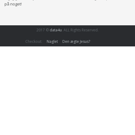
på noget!
2017 ©
data4u
. ALL Rights Reserved.
Checkout:
Naglet
Den ægte Jesus?